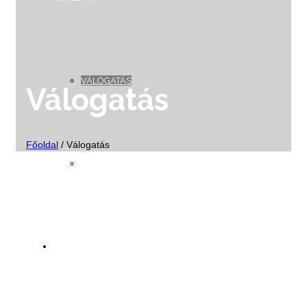
VÁLOGATÁS
Válogatás
Főoldal
/
Válogatás
MINI GALÉRIA
SZOLGÁLTATÁSOK